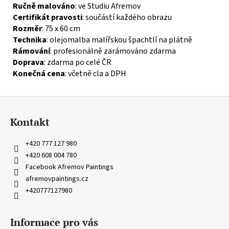
Ručně malováno
: ve Studiu Afremov
Certifikát pravosti
: součástí každého obrazu
Rozměr
: 75 x 60 cm
Technika
: olejomalba malířskou špachtlí na plátně
Rámování
: profesionálně zarámováno zdarma
Doprava
: zdarma po celé ČR
Konečná cena
: včetně cla a DPH
Z
á
Kontakt
p
a
+420 777 127 980
t
+420 608 004 780
í
Facebook Afremov Paintings
afremovpaintings.cz
+420777127980
Informace pro vás