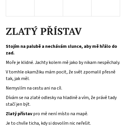
a
j
í
ZLATÝ PŘÍSTAV
t
?
Stojím na palubě a nechávám slunce, aby mě hřálo do
zad.
Moře je klidné. Jachty kolem mě jako by nikam nespěchaly.
HLEDAT
V tomhle okamžiku mám pocit, že svět zpomalil přesně
tak, jak měl.
Nemyslím na cestu ani na cíl.
D
o
Dívám se na zlaté odlesky na hladině a vím, že právě tady
p
stačí jen být.
o
Zlatý přístav
pro mě není místo na mapě.
r
u
Je to chvíle ticha, kdy si dovolím nic neřešit.