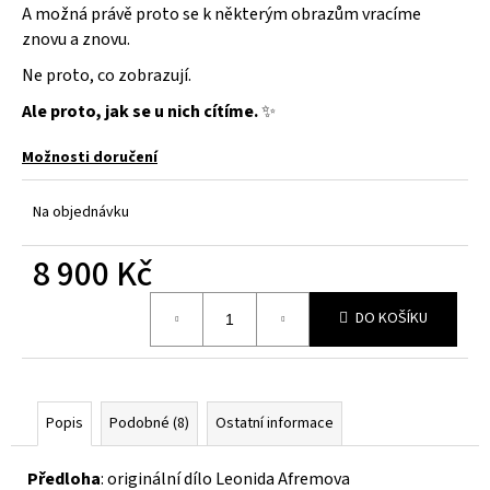
č
A možná právě proto se k některým obrazům vracíme
u
znovu a znovu.
j
e
Ne proto, co zobrazují.
m
Ale proto, jak se u nich cítíme.
✨
e
Možnosti doručení
Na objednávku
8 900 Kč
Měrná
DO KOŠÍKU
cena:
Popis
Podobné (8)
Ostatní informace
Předloha
: originální dílo Leonida Afremova