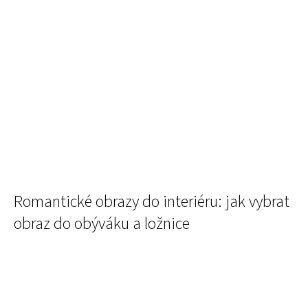
č
u
j
e
m
e
Romantické obrazy do interiéru: jak vybrat
obraz do obýváku a ložnice