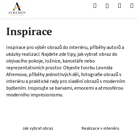
K
Přejít
Hledat
Nákup
M
Přihlášení
na
o
obsah
Zpět
Zpět
košík
š
í
Inspirace
C
k
o
Inspirace pro výběr obrazů do interiéru, příběhy autorů a
p
ukázky realizací. Najdete zde tipy, jak vybrat obraz do
o
obývacího pokoje, ložnice, kanceláře nebo
t
reprezentativních prostor. Objevte tvorbu Leonida
ř
Afremova, příběhy jednotlivých děl, fotografie obrazů v
e
interiéru a praktické rady pro sladění obrazů s moderním
bydlením. Inspirujte se barvami, emocemi a atmosférou
b
moderního impresionismu.
u
j
e
t
e
Jak vybrat obraz
Realizace v interiéru
n