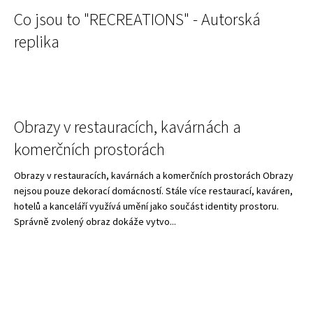
V
a
Co jsou to "RECREATIONS" - Autorská
ý
j
replika
p
í
i
t
s
?
č
l
Obrazy v restauracích, kavárnách a
á
komerčních prostorách
n
HLEDAT
Obrazy v restauracích, kavárnách a komerčních prostorách Obrazy
k
nejsou pouze dekorací domácností. Stále více restaurací, kaváren,
ů
hotelů a kanceláří využívá umění jako součást identity prostoru.
D
Správně zvolený obraz dokáže vytvo...
o
p
o
r
u