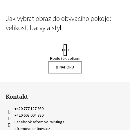
Jak vybrat obraz do obývacího pokoje:
velikost, barvy a styl
S
1
3
t
r
9
položek celkem
O
á
v
NAHORU
n
l
k
o
á
Z
v
d
á
á
a
Kontakt
n
c
p
í
í
a
+420 777 127 980
p
t
+420 608 004 780
r
í
Facebook Afremov Paintings
v
afremovpaintings.cz