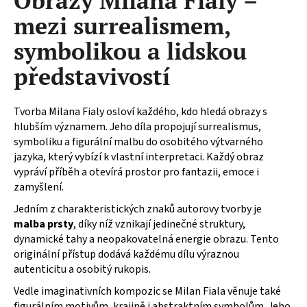
Obrazy Milana Fialy –
č
u
mezi surrealismem,
j
symbolikou a lidskou
e
m
představivostí
e
Tvorba Milana Fialy osloví každého, kdo hledá obrazy s
hlubším významem. Jeho díla propojují surrealismus,
symboliku a figurální malbu do osobitého výtvarného
jazyka, který vybízí k vlastní interpretaci. Každý obraz
vypráví příběh a otevírá prostor pro fantazii, emoce i
zamyšlení.
Jedním z charakteristických znaků autorovy tvorby je
malba prsty
, díky níž vznikají jedinečné struktury,
dynamické tahy a neopakovatelná energie obrazu. Tento
originální přístup dodává každému dílu výraznou
autenticitu a osobitý rukopis.
Vedle imaginativních kompozic se Milan Fiala věnuje také
figurálním motivům, krajině i abstraktním symbolům. Jeho