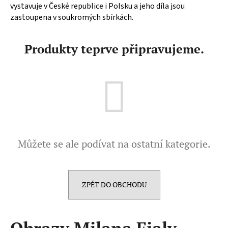
vystavuje v České republice i Polsku a jeho díla jsou
a
zastoupena v soukromých sbírkách.
j
í
Produkty teprve připravujeme.
t
?
HLEDAT
Můžete se ale podívat na ostatní kategorie.
D
o
p
ZPĚT DO OBCHODU
o
r
u