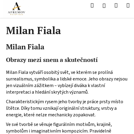
K
Přejít
Hledat
Nákup
M
Přihlášení
na
o
obsah
Zpět
Zpět
košík
š
í
Milan Fiala
C
k
o
Milan Fiala
p
o
Obrazy mezi snem a skutečností
t
ř
Milan Fiala vytváří osobitý svět, ve kterém se prolíná
e
surrealismus, symbolika a lidské emoce. Jeho obrazy nejsou
jen vizuálním zážitkem – vybízejí diváka k vlastní
b
interpretaci a hledání skrytých významů.
u
j
Charakteristickým rysem jeho tvorby je práce prsty místo
štětce. Díky tomu vznikají originální struktury, vrstvy a
e
energie, které nelze mechanicky zopakovat.
t
Ve své tvorbě se věnuje figurálním motivům, krajině,
e
symbolům i imaginativním kompozicím. Pravidelně
n