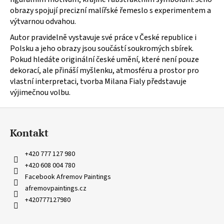
obrazy spojují precizní malířské řemeslo s experimentem a
výtvarnou odvahou.
Autor pravidelně vystavuje své práce v České republice i
Polsku a jeho obrazy jsou součástí soukromých sbírek.
Pokud hledáte originální české umění, které není pouze
dekorací, ale přináší myšlenku, atmosféru a prostor pro
vlastní interpretaci, tvorba Milana Fialy představuje
výjimečnou volbu.
Z
á
Kontakt
p
a
+420 777 127 980
t
+420 608 004 780
í
Facebook Afremov Paintings
afremovpaintings.cz
+420777127980