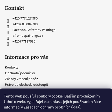
á
a
Kontakt
p
j
a
í
+420 777 127 980
t
+420 608 004 780
t
í
Facebook Afremov Paintings
?
afremovpaintings.cz
+420777127980
Informace pro vás
HLEDAT
Kontakty
Obchodní podmínky
D
Zásady vrácení peněz
o
Právo od obchodu odstoupit
p
Obecná ustanovení
o
Tento web používá soubory cookie. Dalším procházením
Zásady ochrany osobních údajů
r
tohoto webu vyjadřujete souhlas s jejich používáním. Více
u
informací v
Zásadách ochrany osobních údajů.