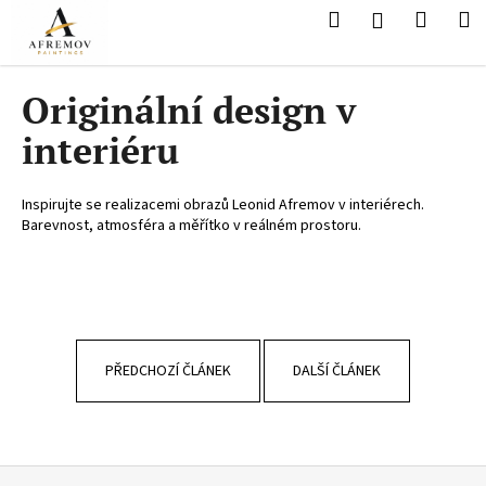
K
Přejít
Hledat
Nákup
M
Přihlášení
na
o
obsah
Zpět
Zpět
košík
š
í
Originální design v
C
k
interiéru
o
p
o
Inspirujte se realizacemi obrazů Leonid Afremov v interiérech.
Barevnost, atmosféra a měřítko v reálném prostoru.
t
ř
e
b
u
j
PŘEDCHOZÍ ČLÁNEK
DALŠÍ ČLÁNEK
e
t
e
Z
n