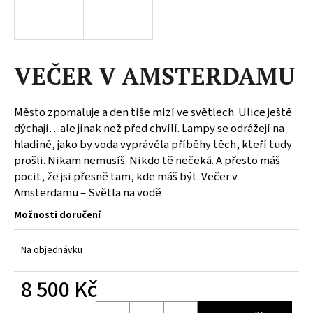
a
j
í
VEČER V AMSTERDAMU
t
?
Město zpomaluje a den tiše mizí ve světlech. Ulice ještě
dýchají…ale jinak než před chvílí. Lampy se odrážejí na
hladině, jako by voda vyprávěla příběhy těch, kteří tudy
prošli. Nikam nemusíš. Nikdo tě nečeká. A přesto máš
HLEDAT
pocit, že jsi přesně tam, kde máš být. Večer v
Amsterdamu – Světla na vodě
Možnosti doručení
D
o
Na objednávku
p
o
8 500 Kč
r
u
Měrná