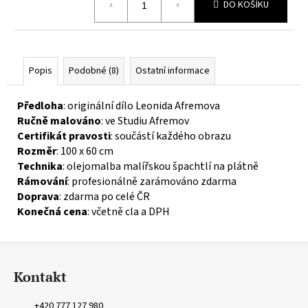
č
DO KOŠÍKU
cena:
u
j
e
m
Popis
Podobné (8)
Ostatní informace
e
Předloha
: originální dílo Leonida Afremova
Ručně malováno
: ve Studiu Afremov
Certifikát pravosti
: součástí každého obrazu
Rozměr
: 100 x 60 cm
Technika
: olejomalba malířskou špachtlí na plátně
Rámování
: profesionálně zarámováno zdarma
Doprava
: zdarma po celé ČR
Konečná cena
: včetně cla a DPH
Z
á
Kontakt
p
a
+420 777 127 980