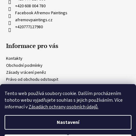
t
+420 608 004 780
í
Facebook Afremov Paintings
afremovpaintings.cz
+420777127980
Informace pro vás
Kontakty
Obchodní podmínky
Zásady vrácení peněz
Právo od obchodu odstoupit
Obecná ustanovení
Tento web používá soubory cookie. Dalším procházením
Zásady ochrany osobních údajů
tohoto webu vyjadřujete souhlas s jejich používáním. Více
informací v
Zásadách ochrany osobních údajů.
Vytvořil Shoptet
Copyright 2026
Afremov Paintings
. Všechna práva vyhrazena.
Nastavení
⭐
Oficiální partner Studia Afremov
🖌️
100% ručně malované olejomalby
📜
Certifikát