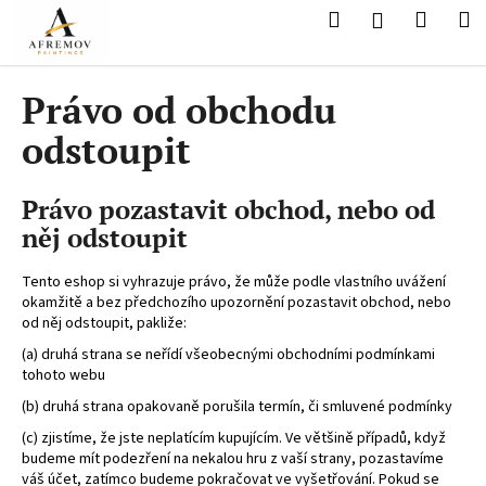
K
Přejít
Hledat
Nákup
M
Přihlášení
na
o
obsah
Zpět
Zpět
košík
š
í
Právo od obchodu
C
k
odstoupit
o
p
o
Právo pozastavit obchod, nebo od
t
něj odstoupit
ř
e
Tento eshop si vyhrazuje právo, že může podle vlastního uvážení
okamžitě a bez předchozího upozornění pozastavit obchod, nebo
b
od něj odstoupit, pakliže:
u
(a) druhá strana se neřídí všeobecnými obchodními podmínkami
j
tohoto webu
e
(b) druhá strana opakovaně porušila termín, či smluvené podmínky
t
(c) zjistíme, že jste neplatícím kupujícím. Ve většině případů, když
e
budeme mít podezření na nekalou hru z vaší strany, pozastavíme
n
váš účet, zatímco budeme pokračovat ve vyšetřování. Pokud se