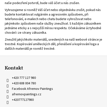
naše podezření potvrdí, bude váš účet u nás zrušen.
a
Vyhrazujeme si rovněž Váš účet nebo objednávku zrušit, pokud nás
j
budete kontaktovat vulgárním a agresivním způsobem, při
í
telefonování, e-mailech nebo chatu budete vyhrožovat nebo
t
jakýmkoliv způsobem naše služby zneužívat. S každým zákazníkem
jednáme eticky a s nejvyšší mírou respektu. Očekáváme úctyhodné
?
chování i ze strany zákazníka.
Zneužití jakýchkoliv materiálů, uvedených na naší webové stránce je
trestné. Kopírování uměleckých děl, přenášení a kopírování loga a
dalších materiálů je rovněž trestné.
HLEDAT
Z
á
Kontakt
p
D
a
+420 777 127 980
o
t
+420 608 004 780
p
í
Facebook Afremov Paintings
o
afremovpaintings.cz
r
+420777127980
u