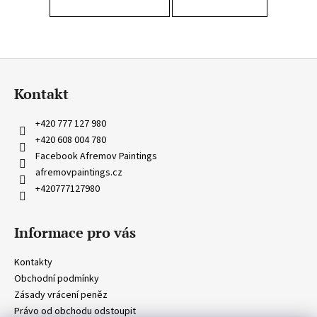
a
j
í
Z
t
á
?
Kontakt
p
a
+420 777 127 980
t
+420 608 004 780
í
Facebook Afremov Paintings
HLEDAT
afremovpaintings.cz
+420777127980
D
Informace pro vás
o
p
Kontakty
o
Obchodní podmínky
r
Zásady vrácení peněz
u
Právo od obchodu odstoupit