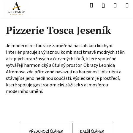
K
Přejít
Hledat
Nákup
M
Přihlášení
na
o
obsah
Zpět
Zpět
košík
š
í
Pizzerie Tosca Jeseník
C
k
o
Je moderní restaurace zaměřená na italskou kuchyni.
p
Interiér pracuje s výraznou kombinací tmavě modrých stěn
o
a teplých oranžových a červených tónů, které společně
t
vytvářejí harmonický a útulný prostor. Obrazy Leonida
ř
Afremova zde přirozeně navazují na barevnost interiéru a
e
stávají se jeho nedílnou součástí. Výsledkem je prostředí,
které spojuje gastronomický zážitek s atmosférou
b
moderního umění.
u
j
e
t
e
n
PŘEDCHOZÍ ČLÁNEK
DALŠÍ ČLÁNEK