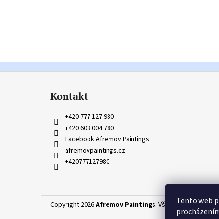
Z
á
Kontakt
p
a
+420 777 127 980
t
+420 608 004 780
í
Facebook Afremov Paintings
afremovpaintings.cz
+420777127980
Tento web po
Copyright 2026
Afremov Paintings
. Všechna práva vyhr
procházením 