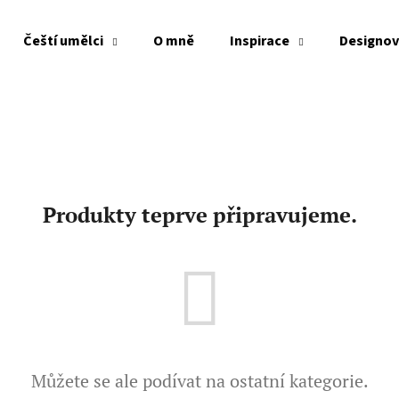
Čeští umělci
O mně
Inspirace
Designov
Co potřebujete najít?
HLEDAT
Produkty teprve připravujeme.
Doporučujeme
Můžete se ale podívat na ostatní kategorie.