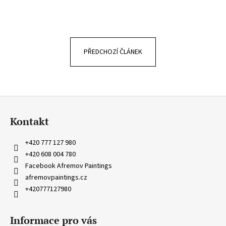
a
j
í
t
PŘEDCHOZÍ ČLÁNEK
?
Z
á
HLEDAT
Kontakt
p
a
+420 777 127 980
t
+420 608 004 780
D
í
Facebook Afremov Paintings
o
afremovpaintings.cz
p
+420777127980
o
r
u
Informace pro vás