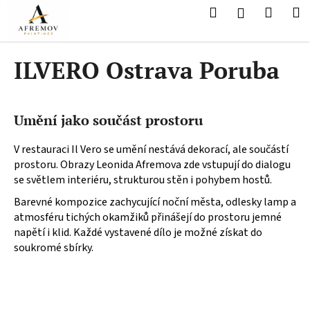
K
Přejít
Hledat
Nákup
M
Přihlášení
na
o
obsah
Zpět
Zpět
košík
š
í
ILVERO Ostrava Poruba
C
k
o
p
Umění jako součást prostoru
o
t
V restauraci Il Vero se umění nestává dekorací, ale součástí
ř
prostoru. Obrazy Leonida Afremova zde vstupují do dialogu
se světlem interiéru, strukturou stěn i pohybem hostů.
e
b
Barevné kompozice zachycující noční města, odlesky lamp a
u
atmosféru tichých okamžiků přinášejí do prostoru jemné
napětí i klid. Každé vystavené dílo je možné získat do
j
soukromé sbírky.
e
t
e
n