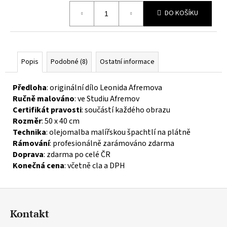
č
Měrná
u
DO KOŠÍKU
cena:
j
e
m
e
Popis
Podobné (8)
Ostatní informace
Předloha
: originální dílo Leonida Afremova
Ručně malováno
: ve Studiu Afremov
Certifikát pravosti
: součástí každého obrazu
Rozměr
: 50 x 40 cm
Technika
: olejomalba malířskou špachtlí na plátně
Rámování
: profesionálně zarámováno zdarma
Doprava
: zdarma po celé ČR
Konečná cena
: včetně cla a DPH
Z
á
Kontakt
p