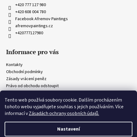
a
+420 777 127 980
t
+420 608 004 780
í
Facebook Afremov Paintings
afremovpaintings.cz
+420777127980
Informace pro vás
Kontakty
Obchodní podmínky
Zásady vrácení peněz
Právo od obchodu odstoupit
Obecná ustanovení
Tento web používá soubory cookie. Dalším procházením
Zásady ochrany osobních údajů
tohoto webu vyjadřujete souhlas s jejich používáním. Více
informací v
Zásadách ochrany osobních údajů.
Vytvořil Shoptet
Copyright 2026
Afremov Paintings
. Všechna práva vyhrazena.
Nastavení