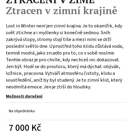
a
Ztracen v zimní krajině
j
í
Lost in Winter není jen zimní krajina. Je to okamžik, kdy
t
svět ztichne a i myšlenky si konečně sednou. Sníh
?
zakrývá stopy, stromy stojí tiše a mezi nimi se drží
poslední světlo dne. Uprostřed toho klidu zůstává voda,
temně modrá, jako zrcadlo pro to, co v sobě nosíme.
Tenhle obraz je pro chvíle, kdy nechceš nic dokazovat.
Jen být. Hodí se do prostoru, který má dýchat: obývák,
HLEDAT
ložnice, pracovna. Vytváří atmosféru čistoty, klidu a
soustředění, aniž by byl studený. Je to zimní klid, který
neodmítá emoce. Jen je ztiší do hloubky.
D
Možnosti doručení
o
p
Na objednávku
o
r
7 000 Kč
u