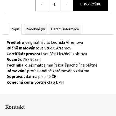
č
Měrná
DO KOŠÍKU
cena:
u
j
e
m
e
Popis
Podobné (8)
Ostatní informace
Předloha
: originální dílo Leonida Afremova
Ručně malováno
: ve Studiu Afremov
Certifikát pravosti
: součástí každého obrazu
Rozměr
: 75 x 90 cm
Technika
: olejomalba malířskou špachtlí na plátně
Rámování
: profesionálně zarámováno zdarma
Doprava
: zdarma po celé ČR
Konečná cena
: včetně cla a DPH
Z
á
Kontakt
p