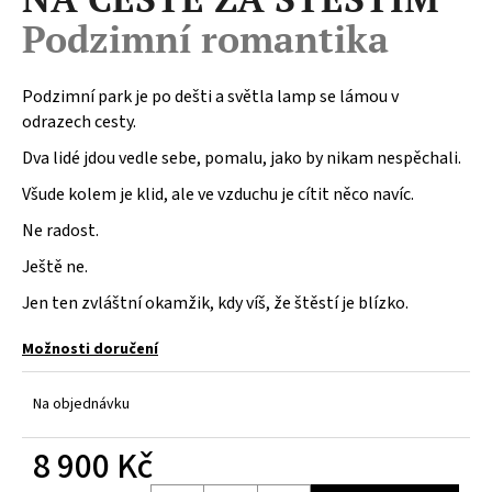
a
Podzimní romantika
j
í
Podzimní park je po dešti a světla lamp se lámou v
t
odrazech cesty.
?
Dva lidé jdou vedle sebe, pomalu, jako by nikam nespěchali.
Všude kolem je klid, ale ve vzduchu je cítit něco navíc.
Ne radost.
HLEDAT
Ještě ne.
Jen ten zvláštní okamžik, kdy víš, že štěstí je blízko.
D
Možnosti doručení
o
p
Na objednávku
o
r
8 900 Kč
u