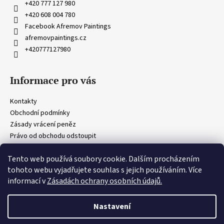
a
+420 777 127 980
t
+420 608 004 780
í
Facebook Afremov Paintings
afremovpaintings.cz
+420777127980
Informace pro vás
Kontakty
Obchodní podmínky
Zásady vrácení peněz
Právo od obchodu odstoupit
Obecná ustanovení
Tento web používá soubory cookie. Dalším procházením
Zásady ochrany osobních údajů
tohoto webu vyjadřujete souhlas s jejich používáním. Více
informací v
Zásadách ochrany osobních údajů.
Vytvořil Shoptet
Copyright 2026
Afremov Paintings
. Všechna práva vyhrazena.
Nastavení
⭐
Oficiální partner Studia Afremov
🖌️
100% ručně malované olejomalby
📜
Certifikát