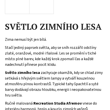
a
j
í
SVĚTLO ZIMNÍHO LESA
t
?
Zima nemusí být jen bílá.
Stačí jediný paprsek světla, aby se sníh rozzářil odstíny
zlaté, oranžové, modré i fialové. Les se promění v tiché
HLEDAT
místo plné barev, kde každý krok zpomalí čas a každé
nadechnutí přinese pocit klidu.
Světlo zimního lesa
zachycuje okamžik, kdy se chlad zimy
D
setkává s hřejivým světlem lampy a vytváří kouzelnou
o
atmosféru plnou kontrastů. Typické tahy špachtlí a syté
p
barvy dodávají obrazu hloubku, energii i neopakovatelnou
o
hru světla.
r
Ručně malovaná
Recreation Studia Afremov
vnese do
u
interiéru harmonii, teplo a kouzlo zimních večerů.