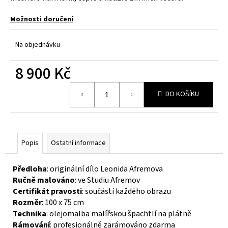
č
u
Možnosti doručení
j
e
m
Na objednávku
e
8 900 Kč
Měrná
DO KOŠÍKU
cena:
Popis
Ostatní informace
Předloha
: originální dílo Leonida Afremova
Ručně malováno
: ve Studiu Afremov
Certifikát pravosti
: součástí každého obrazu
Rozměr
: 100 x 75 cm
Technika
: olejomalba malířskou špachtlí na plátně
Rámování
: profesionálně zarámováno zdarma