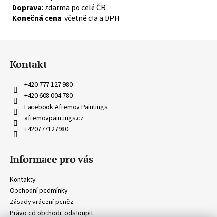
Doprava
: zdarma po celé ČR
Konečná cena
: včetně cla a DPH
Z
á
Kontakt
p
a
+420 777 127 980
t
+420 608 004 780
í
Facebook Afremov Paintings
afremovpaintings.cz
+420777127980
Informace pro vás
Kontakty
Obchodní podmínky
Zásady vrácení peněz
Právo od obchodu odstoupit