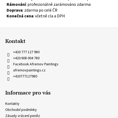
Rámování
: profesionálně zarámováno zdarma
Doprava
: zdarma po celé ČR
Konečná cena
: včetně cla a DPH
Z
á
Kontakt
p
a
+420 777 127 980
t
+420 608 004 780
í
Facebook Afremov Paintings
afremovpaintings.cz
+420777127980
Informace pro vás
Kontakty
Obchodní podmínky
Zásady vrácení peněz