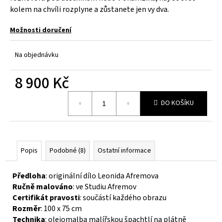
č
kolem na chvíli rozplyne a zůstanete jen vy dva.
u
j
Možnosti doručení
e
m
e
Na objednávku
8 900 Kč
Měrná
DO KOŠÍKU
cena:
Popis
Podobné (8)
Ostatní informace
Předloha
: originální dílo Leonida Afremova
Ručně malováno
: ve Studiu Afremov
Certifikát pravosti
: součástí každého obrazu
Rozměr
: 100 x 75 cm
Technika
: olejomalba malířskou špachtlí na plátně