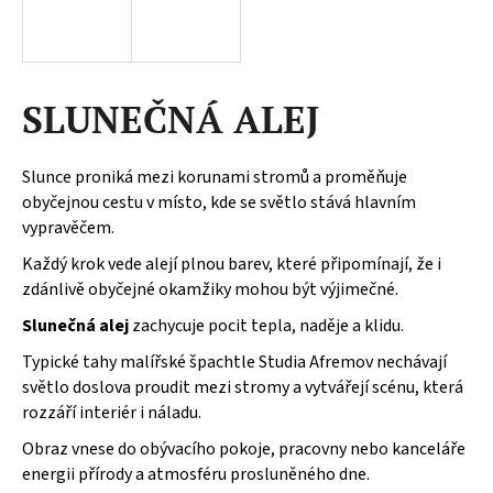
a
j
í
SLUNEČNÁ ALEJ
t
?
Slunce proniká mezi korunami stromů a proměňuje
obyčejnou cestu v místo, kde se světlo stává hlavním
vypravěčem.
HLEDAT
Každý krok vede alejí plnou barev, které připomínají, že i
zdánlivě obyčejné okamžiky mohou být výjimečné.
Slunečná alej
zachycuje pocit tepla, naděje a klidu.
D
Typické tahy malířské špachtle Studia Afremov nechávají
o
světlo doslova proudit mezi stromy a vytvářejí scénu, která
p
rozzáří interiér i náladu.
o
r
Obraz vnese do obývacího pokoje, pracovny nebo kanceláře
u
energii přírody a atmosféru prosluněného dne.