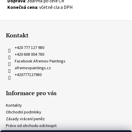
Doprava
: zdarma po celé ČR
Konečná cena
: včetně cla a DPH
Z
á
Kontakt
p
a
+420 777 127 980
t
+420 608 004 780
í
Facebook Afremov Paintings
afremovpaintings.cz
+420777127980
Informace pro vás
Kontakty
Obchodní podmínky
Zásady vrácení peněz
Právo od obchodu odstoupit