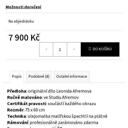
č
u
Možnosti doručení
j
e
Na objednávku
m
e
7 900 Kč
Měrná
DO KOŠÍKU
cena:
Popis
Podobné (8)
Ostatní informace
Předloha
: originální dílo Leonida Afremova
Ručně malováno
: ve Studiu Afremov
Certifikát pravosti
: součástí každého obrazu
Rozměr
: 75 x 60 cm
Technika
: olejomalba malířskou špachtlí na plátně
Rámování
: profesionálně zarámováno zdarma