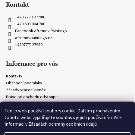
á
Kontakt
p
a
+420 777 127 980
t
+420 608 004 780
í
Facebook Afremov Paintings
afremovpaintings.cz
+420777127980
Informace pro vás
Kontakty
Obchodní podmínky
Zásady vrácení peněz
Právo od obchodu odstoupit
Obecná ustanovení
Tento web používá soubory cookie. Dalším procházením
Zásady ochrany osobních údajů
tohoto webu vyjadřujete souhlas s jejich používáním. Více
informací v
Zásadách ochrany osobních údajů.
Vytvořil Shoptet