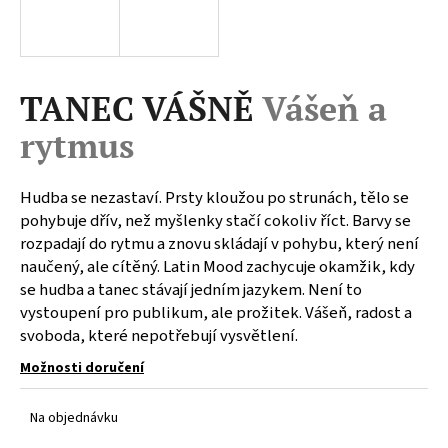
a
j
í
TANEC VÁŠNĚ
Vášeň a
t
?
rytmus
Hudba se nezastaví. Prsty kloužou po strunách, tělo se
pohybuje dřív, než myšlenky stačí cokoliv říct. Barvy se
HLEDAT
rozpadají do rytmu a znovu skládají v pohybu, který není
naučený, ale cítěný. Latin Mood zachycuje okamžik, kdy
se hudba a tanec stávají jedním jazykem. Není to
vystoupení pro publikum, ale prožitek. Vášeň, radost a
D
svoboda, které nepotřebují vysvětlení.
o
p
Možnosti doručení
o
r
Na objednávku
u