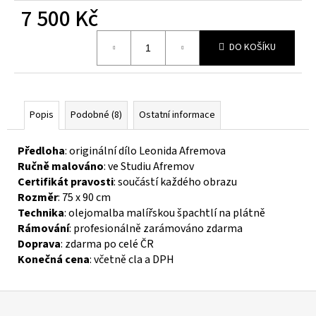
č
7 500 Kč
u
j
Měrná
e
DO KOŠÍKU
cena:
m
e
Popis
Podobné (8)
Ostatní informace
Předloha
: originální dílo Leonida Afremova
Ručně malováno
: ve Studiu Afremov
Certifikát pravosti
: součástí každého obrazu
Rozměr
: 75 x 90 cm
Technika
: olejomalba malířskou špachtlí na plátně
Rámování
: profesionálně zarámováno zdarma
Doprava
: zdarma po celé ČR
Konečná cena
: včetně cla a DPH
Z