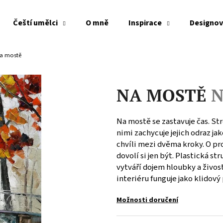
Čeští umělci
O mně
Inspirace
Designov
Co potřebujete najít?
a mostě
NA MOSTĚ
N
HLEDAT
Na mostě se zastavuje čas. St
nimi zachycuje jejich odraz ja
Doporučujeme
chvíli mezi dvěma kroky. O pr
dovolí si jen být. Plastická s
vytváří dojem hloubky a živos
interiéru funguje jako klidový 
Možnosti doručení