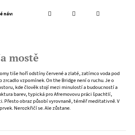
Hledat
Přihlášení
Nákupní
é návrhy
Nákup a FAQ
košík
a mostě
romy tiše hoří odstíny červené a zlaté, zatímco voda pod
ko zrcadlo vzpomínek. On the Bridge není o ruchu. Je o
ostoru, kde člověk stojí mezi minulostí a budoucností a
truktura barev, typická pro Afremovovu práci špachtlí,
ti. Přesto obraz působí vyrovnaně, téměř meditativně. V
prvek. Nerozkřičí se. Ale zůstane.