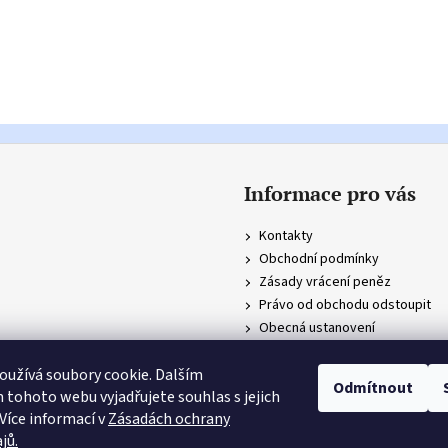
Informace pro vás
Kontakty
Obchodní podmínky
Zásady vrácení peněz
Právo od obchodu odstoupit
Obecná ustanovení
Zásady ochrany osobních údajů
užívá soubory cookie. Dalším
Odmítnout
tohoto webu vyjadřujete souhlas s jejich
azena.
Více informací v
Zásadách ochrany
jů.