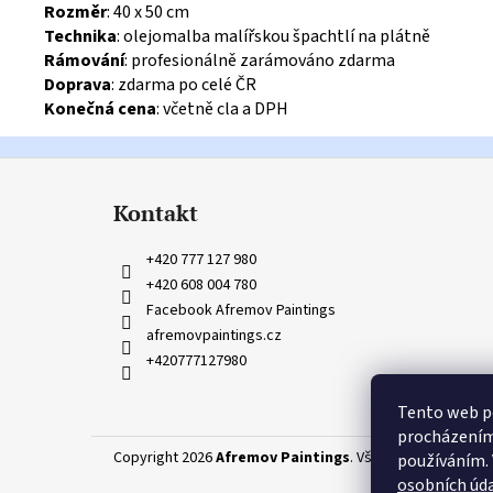
Rozměr
: 40 x 50 cm
Technika
: olejomalba malířskou špachtlí na plátně
Rámování
: profesionálně zarámováno zdarma
Doprava
: zdarma po celé ČR
Konečná cena
: včetně cla a DPH
Z
á
Kontakt
p
a
+420 777 127 980
t
+420 608 004 780
í
Facebook Afremov Paintings
afremovpaintings.cz
+420777127980
Tento web po
procházením 
Copyright 2026
Afremov Paintings
. Všechna práva vyhr
používáním. 
osobních úda