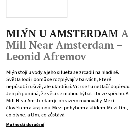
a
j
í
MLÝN U AMSTERDAM
A
t
?
Mill Near Amsterdam –
Leonid Afremov
HLEDAT
Mlýn stojí u vody a jeho silueta se zrcadlí na hladině.
Světla lodí i domů se rozplývají v barvách, které
nepůsobí rušivě, ale uklidňují. Vítr se tu netlačí dopředu.
Jen připomíná, že věci se mohou hýbat i beze spěchu. A
D
Mill Near Amsterdam je obrazem rovnováhy. Mezi
o
člověkem a krajinou. Mezi pohybem a klidem. Mezi tím,
p
co plyne, a tím, co zůstává.
o
r
Možnosti doručení
u