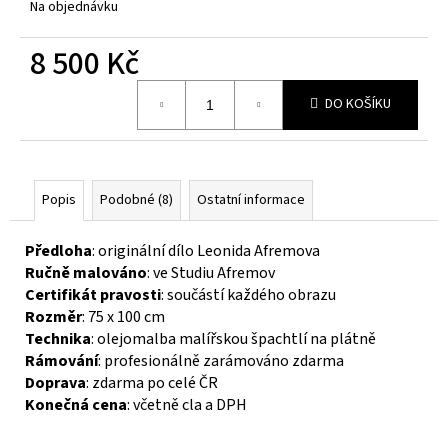
č
Na objednávku
u
j
8 500 Kč
e
m
Měrná
DO KOŠÍKU
cena:
e
Popis
Podobné (8)
Ostatní informace
Předloha
: originální dílo Leonida Afremova
Ručně malováno
: ve Studiu Afremov
Certifikát pravosti
: součástí každého obrazu
Rozměr
: 75 x 100 cm
Technika
: olejomalba malířskou špachtlí na plátně
Rámování
: profesionálně zarámováno zdarma
Doprava
: zdarma po celé ČR
Konečná cena
: včetně cla a DPH