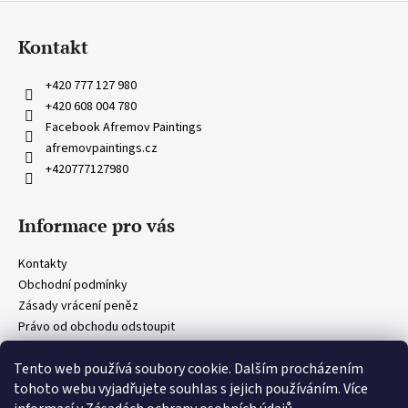
Z
á
Kontakt
p
a
+420 777 127 980
t
+420 608 004 780
í
Facebook Afremov Paintings
afremovpaintings.cz
+420777127980
Informace pro vás
Kontakty
Obchodní podmínky
Zásady vrácení peněz
Právo od obchodu odstoupit
Obecná ustanovení
Tento web používá soubory cookie. Dalším procházením
Zásady ochrany osobních údajů
tohoto webu vyjadřujete souhlas s jejich používáním. Více