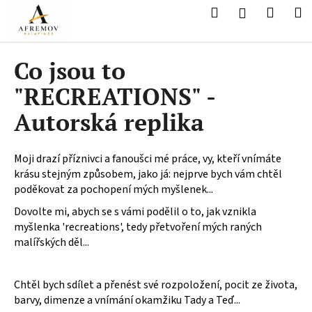
K
Přejít
Hledat
Nákup
M
Přihlášení
na
o
obsah
Zpět
Zpět
košík
š
í
Co jsou to
C
k
"RECREATIONS" -
o
p
Autorská replika
o
t
Moji drazí příznivci a fanoušci mé práce, vy, kteří vnímáte
ř
krásu stejným způsobem, jako já: nejprve bych vám chtěl
e
poděkovat za pochopení mých myšlenek...
b
Dovolte mi, abych se s vámi podělil o to, jak vznikla
u
myšlenka 'recreations', tedy přetvoření mých raných
j
malířských děl...
e
t
Chtěl bych sdílet a přenést své rozpoložení, pocit ze života,
e
barvy, dimenze a vnímání okamžiku Tady a Teď...
n