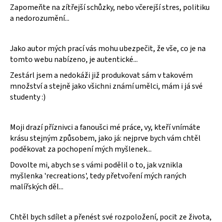
Zapomeňte na zítřejší schůzky, nebo včerejší stres, politiku
a
a nedorozumění...
j
í
Jako autor mých prací vás mohu ubezpečit, že vše, co je na
t
tomto webu nabízeno, je autentické...
?
Zestárl jsem a nedokáži již produkovat sám v takovém
množství a stejně jako všichni známí umělci, mám i já své
studenty :)
HLEDAT
Moji drazí příznivci a fanoušci mé práce, vy, kteří vnímáte
krásu stejným způsobem, jako já: nejprve bych vám chtěl
poděkovat za pochopení mých myšlenek...
D
Dovolte mi, abych se s vámi podělil o to, jak vznikla
o
myšlenka 'recreations', tedy přetvoření mých raných
p
malířských děl...
o
r
u
Chtěl bych sdílet a přenést své rozpoložení, pocit ze života,