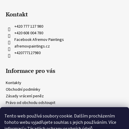
Z
á
Kontakt
p
a
+420 777 127 980
t
+420 608 004 780
í
Facebook Afremov Paintings
afremovpaintings.cz
+420777127980
Informace pro vás
Kontakty
Obchodní podmínky
Zásady vrácení peněz
Právo od obchodu odstoupit
Obecná ustanovení
Tento web používá soubory cookie. Dalším procházením
Zásady ochrany osobních údajů
tohoto webu vyjadřujete souhlas s jejich používáním. Více
informací v
Zásadách ochrany osobních údajů.