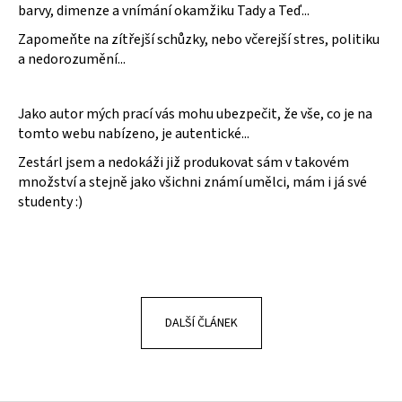
č
barvy, dimenze a vnímání okamžiku Tady a Teď...
u
Zapomeňte na zítřejší schůzky, nebo včerejší stres, politiku
j
a nedorozumění...
e
m
e
Jako autor mých prací vás mohu ubezpečit, že vše, co je na
tomto webu nabízeno, je autentické...
Zestárl jsem a nedokáži již produkovat sám v takovém
množství a stejně jako všichni známí umělci, mám i já své
studenty :)
DALŠÍ ČLÁNEK